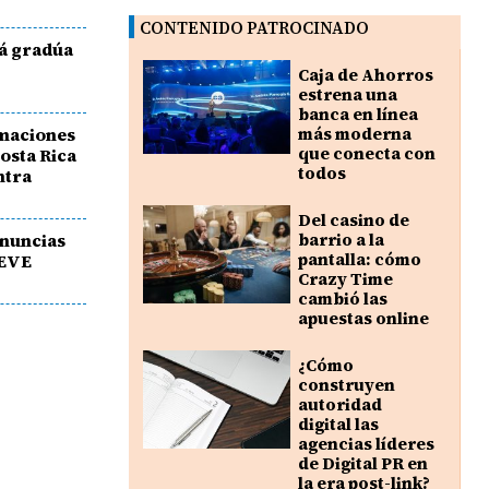
CONTENIDO PATROCINADO
á gradúa
Caja de Ahorros
estrena una
banca en línea
rmaciones
más moderna
que conecta con
osta Rica
todos
ntra
Del casino de
enuncias
barrio a la
pantalla: cómo
AEVE
Crazy Time
cambió las
apuestas online
¿Cómo
construyen
autoridad
digital las
agencias líderes
de Digital PR en
la era post-link?