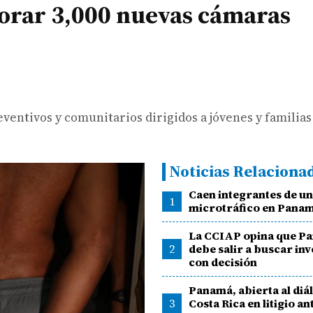
orar 3,000 nuevas cámaras
entivos y comunitarios dirigidos a jóvenes y familias
Noticias Relaciona
Caen integrantes de un
1
microtráfico en Pana
La CCIAP opina que P
2
debe salir a buscar in
con decisión
Panamá, abierta al diá
3
Costa Rica en litigio a