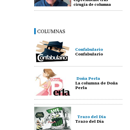
cirugía de columna
COLUMNAS
Confabulario
Confabulario
Doña Perla
La columna de Doña
Perla
Trazo del Día
Trazo del Día