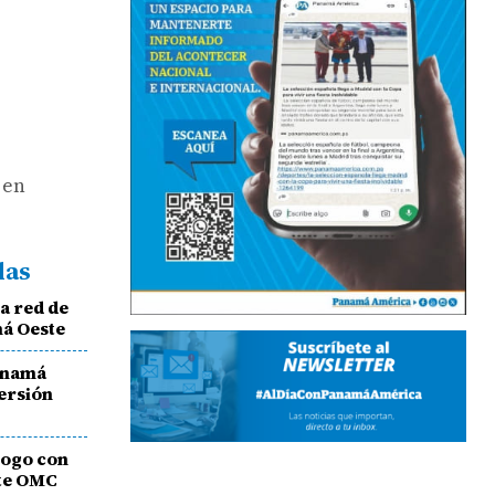
 en
das
a red de
má Oeste
anamá
versión
logo con
nte OMC