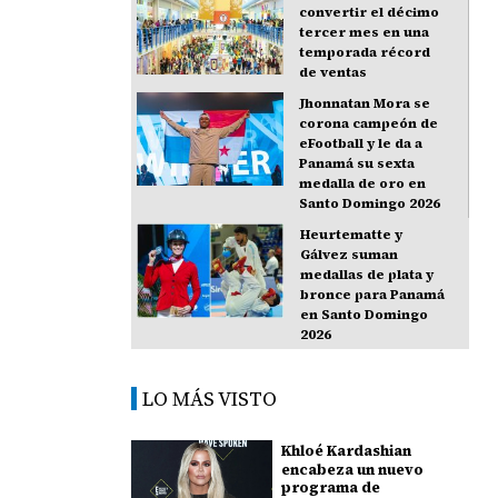
convertir el décimo
tercer mes en una
temporada récord
de ventas
Jhonnatan Mora se
corona campeón de
eFootball y le da a
Panamá su sexta
medalla de oro en
Santo Domingo 2026
Heurtematte y
Gálvez suman
medallas de plata y
bronce para Panamá
en Santo Domingo
2026
LO MÁS VISTO
Khloé Kardashian
encabeza un nuevo
programa de