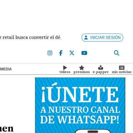
l busca convertir el décimo tercer mes en una temporada récor
INICIAR SESIÓN
IMEDIA
videos
premium
e-papper
mis noticias
men