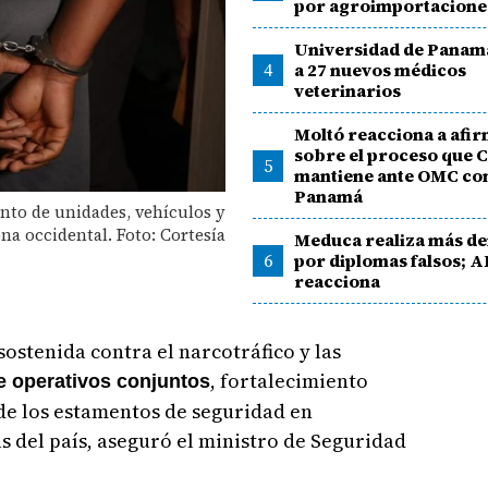
por agroimportacione
Universidad de Panam
4
a 27 nuevos médicos
veterinarios
Moltó reacciona a afi
sobre el proceso que C
5
mantiene ante OMC co
Panamá
nto de unidades, vehículos y
ona occidental. Foto: Cortesía
Meduca realiza más d
6
por diplomas falsos; 
reacciona
stenida contra el narcotráfico y las
, fortalecimiento
 operativos conjuntos
de los estamentos de seguridad en
 del país, aseguró el ministro de Seguridad