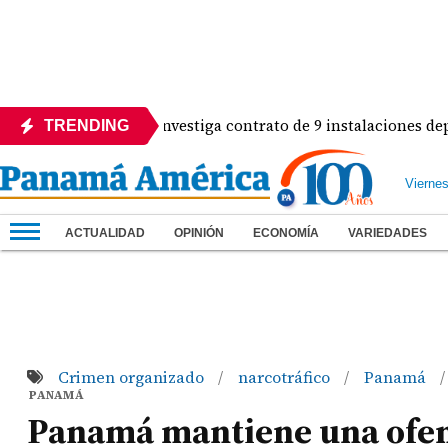
Contraloría investiga contrato de 9 instalaciones deportiva
TRENDING
Vierne
ACTUALIDAD
OPINIÓN
ECONOMÍA
VARIEDADES
Crimen organizado
narcotráfico
Panamá
/
/
/
PANAMÁ
Panamá mantiene una ofens