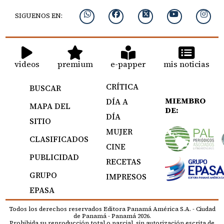
SIGUENOS EN:
videos
premium
e-papper
mis noticias
CRÍTICA
BUSCAR
MIEMBRO
DÍA A
MAPA DEL
DE:
DÍA
SITIO
MUJER
CLASIFICADOS
CINE
PUBLICIDAD
RECETAS
GRUPO
IMPRESOS
EPASA
Todos los derechos reservados Editora Panamá América S.A. - Ciudad
de Panamá - Panamá 2026.
Prohibida su reproducción total o parcial, sin autorización escrita de