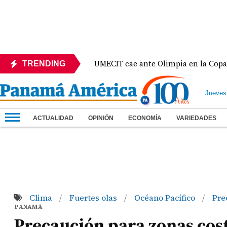
UMECIT cae ante Olimpia en la Copa Centroameri
TRENDING
Jueves
ACTUALIDAD
OPINIÓN
ECONOMÍA
VARIEDADES
Clima
Fuertes olas
Océano Pacífico
Pre
/
/
/
PANAMÁ
Precaución para zonas cost