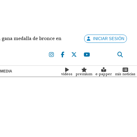
 de bronce en salto largo femenino
José Fajardo a
INICIAR SESIÓN
IMEDIA
videos
premium
e-papper
mis noticias