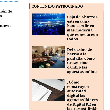
CONTENIDO PATROCINADO
ción de
o
Caja de Ahorros
estrena una
 nuevo
banca en línea
más moderna
que conecta con
todos
Del casino de
barrio a la
pantalla: cómo
Crazy Time
cambió las
apuestas online
¿Cómo
construyen
autoridad
digital las
agencias líderes
de Digital PR en
la era post-link?