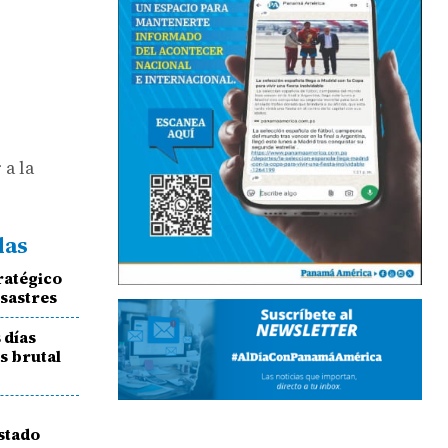
 a la
das
ratégico
esastres
 días
as brutal
ostado