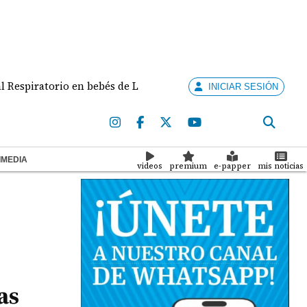
atorio en bebés de La Chorrera y Arraiján
Migraci
INICIAR SESIÓN
IMEDIA
videos
premium
e-papper
mis noticias
as