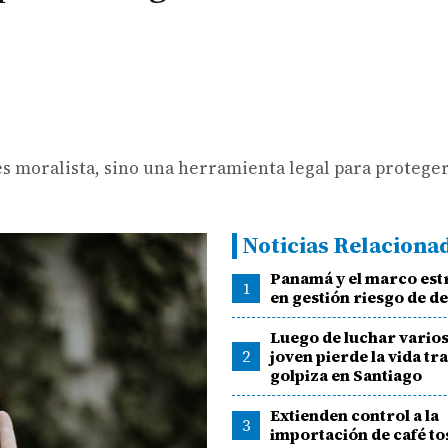
s moralista, sino una herramienta legal para proteger
Noticias Relaciona
Panamá y el marco est
1
en gestión riesgo de d
Luego de luchar varios
2
joven pierde la vida tr
golpiza en Santiago
Extienden control a la
3
importación de café t