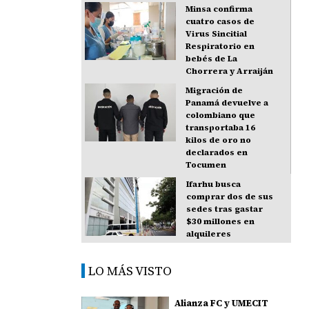
Minsa confirma
cuatro casos de
Virus Sincitial
Respiratorio en
bebés de La
Chorrera y Arraiján
Migración de
Panamá devuelve a
colombiano que
transportaba 16
kilos de oro no
declarados en
Tocumen
Ifarhu busca
comprar dos de sus
sedes tras gastar
$30 millones en
alquileres
LO MÁS VISTO
Alianza FC y UMECIT