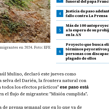
funeral del papa Franc
Justicia da paso adelan
4
fallo contra La Prensa
Más de 100 anteproyec
5
a la espera de su proh
en la AN
Proyecto que busca el
migrantes en 2024. Foto: EFE
términos peyorativos 
6
personas con discapac
plagado de ellos
aúl Mulino, declaró este jueves como
la selva del Darién, la frontera natural con
 todos los efectos prácticos"
ese paso está
en el flujo de migrantes: "Misión cumplida".
a de prensa semanal que en lo que va de