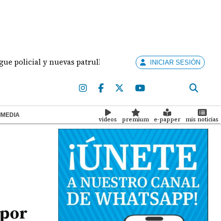
cial y nuevas patrullas para combatir la delincuencia en la p
INICIAR SESIÓN
IMEDIA
videos
premium
e-papper
mis noticias
 por