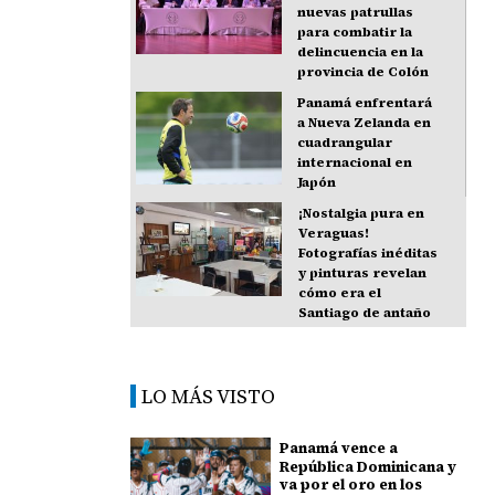
nuevas patrullas
para combatir la
delincuencia en la
provincia de Colón
Panamá enfrentará
a Nueva Zelanda en
cuadrangular
internacional en
Japón
¡Nostalgia pura en
Veraguas!
Fotografías inéditas
y pinturas revelan
cómo era el
Santiago de antaño
LO MÁS VISTO
Panamá vence a
República Dominicana y
va por el oro en los