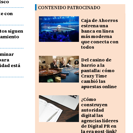
isco
CONTENIDO PATROCINADO
te con
Caja de Ahorros
estrena una
tos siguen
banca en línea
ijamiento
más moderna
que conecta con
todos
iminar
para
Del casino de
idad está
barrio a la
pantalla: cómo
Crazy Time
cambió las
apuestas online
¿Cómo
construyen
autoridad
digital las
agencias líderes
de Digital PR en
la era post-link?