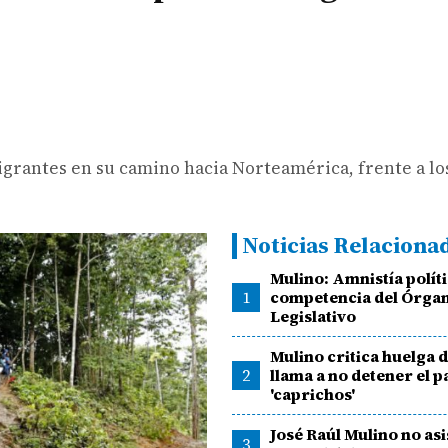
migrantes en su camino hacia Norteamérica, frente a lo
Noticias Relaciona
Mulino: Amnistía políti
1
competencia del Órga
Legislativo
Mulino critica huelga 
2
llama a no detener el p
'caprichos'
José Raúl Mulino no asi
3