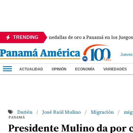
h Lide dio dos medallas de oro a Panamá en los Juegos Centro
TRENDING
Jueves
ACTUALIDAD
OPINIÓN
ECONOMÍA
VARIEDADES
Darién
José Raúl Mulino
Migración
mig
/
/
/
PANAMÁ
Presidente Mulino da por 