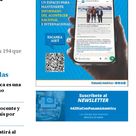
s 194 que
das
ca es una
no
docente y
aís por
stirá al