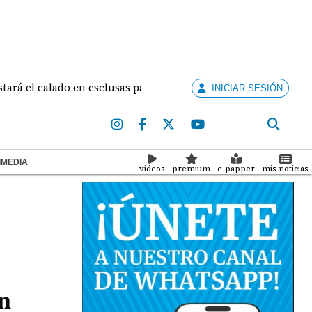
 calado en esclusas para barcos grandes sin recortar tránsito
INICIAR SESIÓN
IMEDIA
videos
premium
e-papper
mis noticias
n