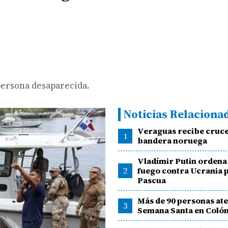
persona desaparecida.
Noticias Relaciona
Veraguas recibe cruc
1
bandera noruega
Vladímir Putin ordena 
2
fuego contra Ucrania p
Pascua
Más de 90 personas at
3
Semana Santa en Coló