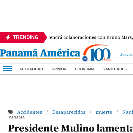
lbum de Karol G tendrá colaboraciones con Bruno Mars, Drake
TRENDING
Jueves
ACTUALIDAD
OPINIÓN
ECONOMÍA
VARIEDADES
Accidentes
Desaparecidos
muerte
Nauf
/
/
/
PANAMÁ
Presidente Mulino lamenta