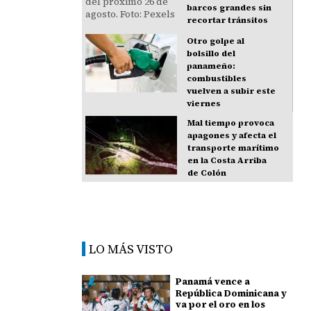
barcos grandes sin
recortar tránsitos
Otro golpe al
bolsillo del
panameño:
combustibles
vuelven a subir este
viernes
Mal tiempo provoca
apagones y afecta el
transporte marítimo
en la Costa Arriba
de Colón
LO MÁS VISTO
Panamá vence a
República Dominicana y
va por el oro en los