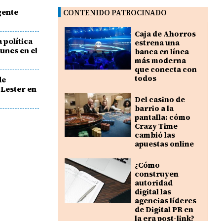
gente
CONTENIDO PATROCINADO
Caja de Ahorros
 política
estrena una
lunes en el
banca en línea
más moderna
que conecta con
todos
de
Lester en
Del casino de
barrio a la
pantalla: cómo
Crazy Time
cambió las
apuestas online
¿Cómo
construyen
autoridad
digital las
agencias líderes
de Digital PR en
la era post-link?