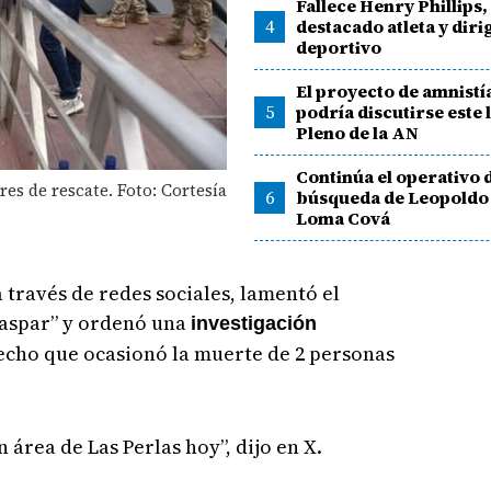
Fallece Henry Phillips,
4
destacado atleta y diri
deportivo
El proyecto de amnistía
5
podría discutirse este 
Pleno de la AN
Continúa el operativo 
res de rescate. Foto: Cortesía
6
búsqueda de Leopoldo 
Loma Cová
 través de redes sociales, lamentó el
Gaspar” y ordenó una
investigación
hecho que ocasionó la muerte de 2 personas
área de Las Perlas hoy”, dijo en X.