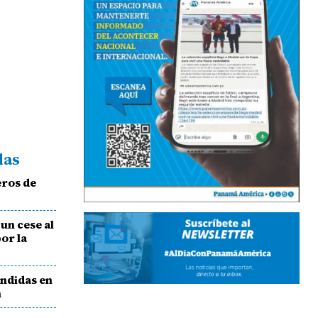
das
eros de
un cese al
or la
endidas en
n