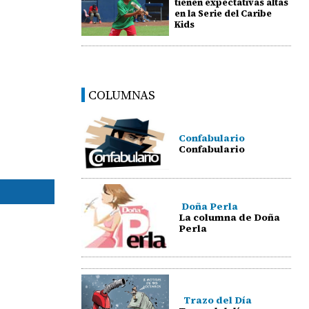
tienen expectativas altas
en la Serie del Caribe
Kids
COLUMNAS
Confabulario
Confabulario
Doña Perla
La columna de Doña
Perla
Trazo del Día