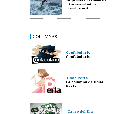
por primera vez sede de
un torneo infantil y
juvenil de surf
COLUMNAS
Confabulario
Confabulario
Doña Perla
La columna de Doña
Perla
Trazo del Día