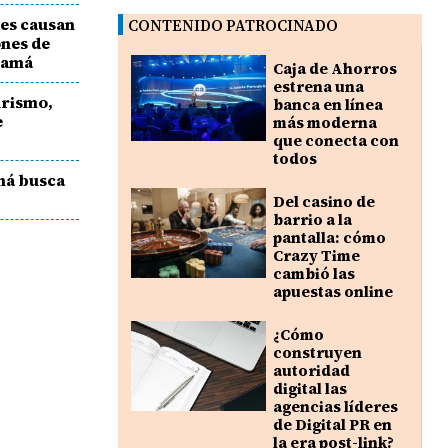
es causan
CONTENIDO PATROCINADO
ones de
namá
Caja de Ahorros
estrena una
urismo,
banca en línea
e
más moderna
que conecta con
todos
má busca
Del casino de
barrio a la
pantalla: cómo
Crazy Time
cambió las
apuestas online
¿Cómo
construyen
autoridad
digital las
agencias líderes
de Digital PR en
la era post-link?