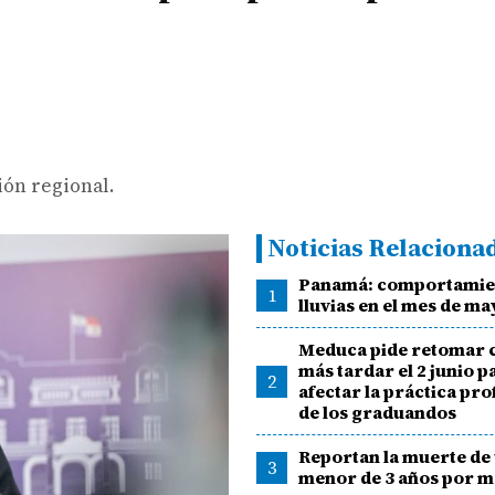
ión regional.
Noticias Relaciona
Panamá: comportamien
1
lluvias en el mes de ma
Meduca pide retomar c
más tardar el 2 junio p
2
afectar la práctica pro
de los graduandos
Reportan la muerte de
3
menor de 3 años por m