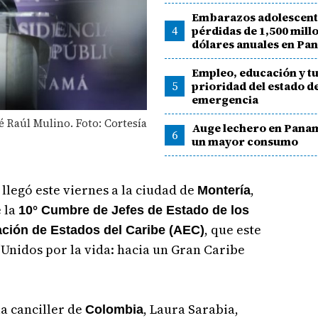
Embarazos adolescent
4
pérdidas de 1,500 mill
dólares anuales en Pa
Empleo, educación y t
5
prioridad del estado d
emergencia
é Raúl Mulino. Foto: Cortesía
Auge lechero en Pana
6
un mayor consumo
, llegó este viernes a la ciudad de
,
Montería
 la
10° Cumbre de Jefes de Estado de los
, que este
iación de Estados del Caribe (AEC)
Unidos por la vida: hacia un Gran Caribe
la canciller de
, Laura Sarabia,
Colombia