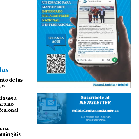
das
to de las
yo
lases a
ara no
fesional
 una
eningitis