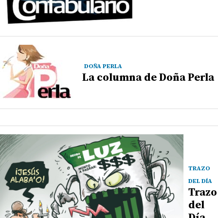
DOÑA PERLA
La columna de Doña Perla
TRAZO
DEL DÍA
Trazo
del
Día