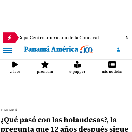
a Copa Centroamericana de la Concacaf
Nathalee A
videos
premium
e-papper
mis noticias
PANAMÁ
¿Qué pasó con las holandesas?, la
pregunta que 12 años después sigue