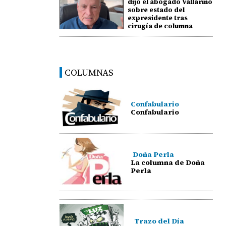
dijo el abogado Vallarino
sobre estado del
expresidente tras
cirugía de columna
COLUMNAS
Confabulario
Confabulario
Doña Perla
La columna de Doña
Perla
Trazo del Día