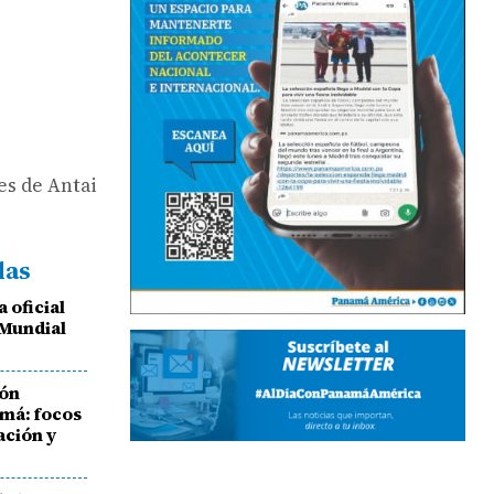
es de Antai
das
 oficial
 Mundial
ión
má: focos
ación y