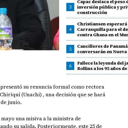
Capac destaca el peso d
3
inversión pública y pri
construcción
Christiansen esperará 
4
Carrasquilla para el d
contra Ghana en el Mun
Cancilleres de Panamá
5
conversarán en Nueva
Fallece la leyenda del 
6
Rollins a los 95 años d
 presentó su renuncia formal como rectora
hiriquí (Unachi) , una decisión que se hará
 de junio.
e mayo una misiva a la ministra de
ando su salida. Posteriormente, este 25 de