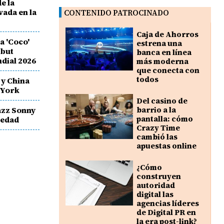
e la
vada en la
CONTENIDO PATROCINADO
Caja de Ahorros
a 'Coco'
estrena una
ebut
banca en línea
dial 2026
más moderna
que conecta con
todos
 y China
 York
Del casino de
jazz Sonny
barrio a la
pantalla: cómo
e edad
Crazy Time
cambió las
apuestas online
¿Cómo
construyen
autoridad
digital las
agencias líderes
de Digital PR en
la era post-link?