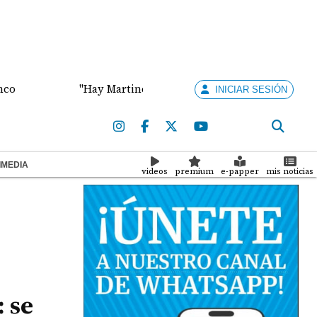
"Hay Martinelli pa' rato", dijo el abogado Vallarino s
INICIAR SESIÓN
IMEDIA
videos
premium
e-papper
mis noticias
: se