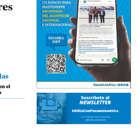
res
das
en el
a