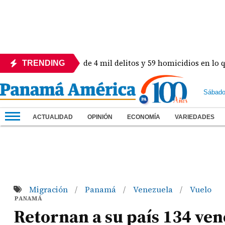
ón! Revelan más de 4 mil delitos y 59 homicidios en lo que va 
TRENDING
Sábado
ACTUALIDAD
OPINIÓN
ECONOMÍA
VARIEDADES
Migración
Panamá
Venezuela
Vuelo
/
/
/
PANAMÁ
Retornan a su país 134 ve