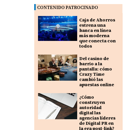
CONTENIDO PATROCINADO
Caja de Ahorros
estrena una
banca en línea
más moderna
que conecta con
todos
Del casino de
barrio a la
pantalla: cómo
Crazy Time
cambió las
apuestas online
¿Cómo
construyen
autoridad
digital las
agencias líderes
de Digital PR en
la era post-link?