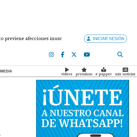
viene afecciones musculares en la mujer?
¡Situaci
INICIAR SESIÓN
IMEDIA
videos
premium
e-papper
mis noticias
n