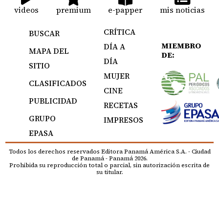
videos
premium
e-papper
mis noticias
CRÍTICA
BUSCAR
MIEMBRO
DÍA A
MAPA DEL
DE:
DÍA
SITIO
MUJER
CLASIFICADOS
CINE
PUBLICIDAD
RECETAS
GRUPO
IMPRESOS
EPASA
Todos los derechos reservados Editora Panamá América S.A. - Ciudad
de Panamá - Panamá 2026.
Prohibida su reproducción total o parcial, sin autorización escrita de
su titular.