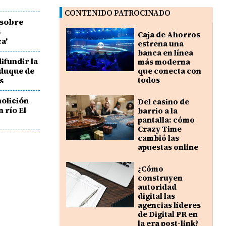
CONTENIDO PATROCINADO
 sobre
s
Caja de Ahorros
ca'
estrena una
banca en línea
ifundir la
más moderna
 duque de
que conecta con
s
todos
olición
Del casino de
n río El
barrio a la
pantalla: cómo
Crazy Time
cambió las
apuestas online
¿Cómo
construyen
autoridad
digital las
agencias líderes
de Digital PR en
la era post-link?