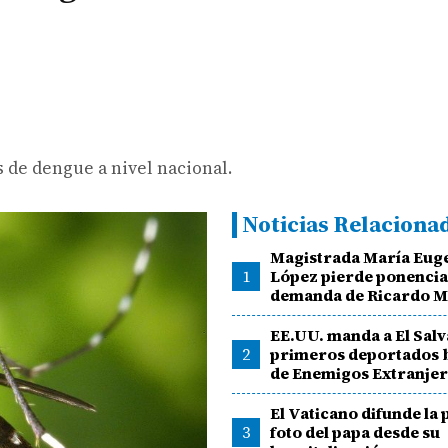
 de dengue a nivel nacional.
Noticias Relaciona
Magistrada María Eug
1
López pierde ponencia
demanda de Ricardo Ma
EE.UU. manda a El Salv
2
primeros deportados b
de Enemigos Extranje
El Vaticano difunde la
3
foto del papa desde su