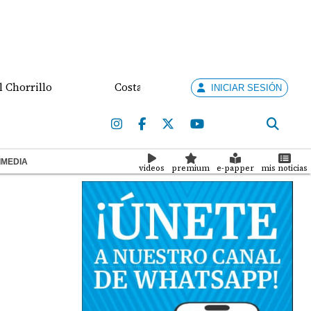
llo
Costa Rica busca destrabar disputa comercial 
INICIAR SESIÓN
IMEDIA
videos
premium
e-papper
mis noticias