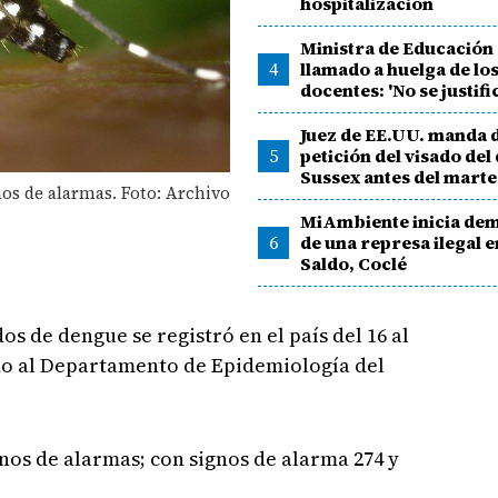
hospitalización
Ministra de Educación
4
llamado a huelga de lo
docentes: 'No se justifi
Juez de EE.UU. manda d
5
petición del visado del
Sussex antes del marte
nos de alarmas. Foto: Archivo
MiAmbiente inicia dem
6
de una represa ilegal e
Saldo, Coclé
os de dengue se registró en el país del 16 al
rdo al Departamento de Epidemiología del
gnos de alarmas; con signos de alarma 274 y