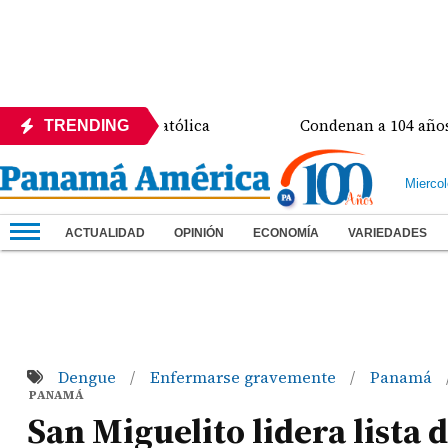
a Universidad Católica
Condenan a 104 años de prisi
TRENDING
Mierco
ACTUALIDAD
OPINIÓN
ECONOMÍA
VARIEDADES
Dengue
Enfermarse gravemente
Panamá
/
/
PANAMÁ
San Miguelito lidera lista 