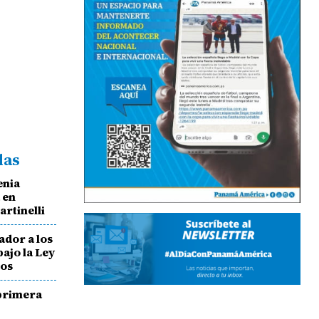
das
enia
 en
rtinelli
ador a los
ajo la Ley
ros
 primera