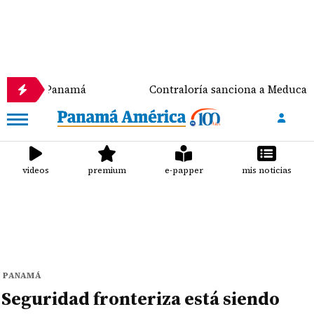
anamá
Contraloría sanciona a Meduca y a la Alcaldí
videos
premium
e-papper
mis noticias
PANAMÁ
Seguridad fronteriza está siendo