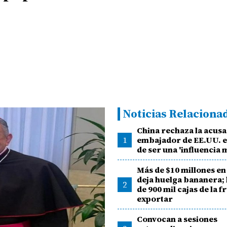
Noticias Relaciona
China rechaza la acusa
1
embajador de EE.UU. 
de ser una 'influencia 
Más de $10 millones en
deja huelga bananera;
2
de 900 mil cajas de la f
exportar
Convocan a sesiones