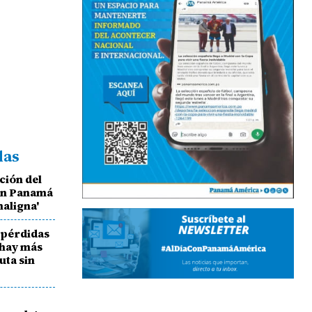
das
ción del
en Panamá
maligna'
 pérdidas
 hay más
ruta sin