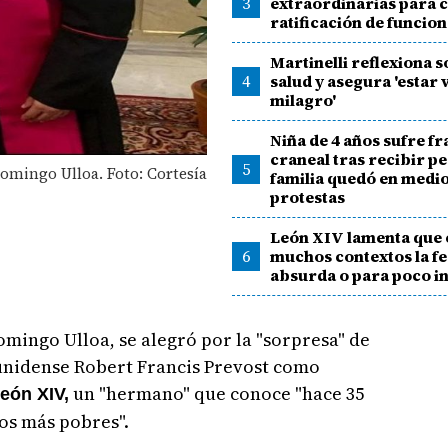
3
extraordinarias para 
ratificación de funcio
Martinelli reflexiona 
4
salud y asegura 'estar 
milagro'
Niña de 4 años sufre f
craneal tras recibir p
5
omingo Ulloa. Foto: Cortesía
familia quedó en medio
protestas
León XIV lamenta que 
6
muchos contextos la fe
absurda o para poco in
mingo Ulloa, se alegró por la "sorpresa" de
ounidense Robert Francis Prevost como
un "hermano" que conoce "hace 35
eón XIV,
los más pobres".