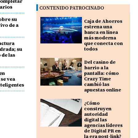
completar
narios
CONTENIDO PATROCINADO
sobre su
Caja de Ahorros
vivo de a
estrena una
banca en línea
más moderna
ractura
que conecta con
edrada; su
todos
 de las
Del casino de
barrio a la
en
pantalla: cómo
 se vea
Crazy Time
cambió las
teligentes
apuestas online
¿Cómo
construyen
autoridad
digital las
agencias líderes
de Digital PR en
la era post-link?