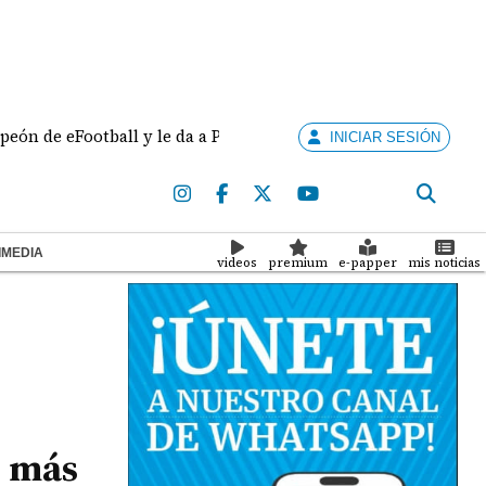
eFootball y le da a Panamá su sexta medalla de oro en Santo
INICIAR SESIÓN
IMEDIA
videos
premium
e-papper
mis noticias
s más