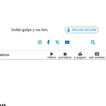
 golpe y un futuro por revisar
Meduca activa prot
INICIAR SESIÓN
IMEDIA
videos
premium
e-papper
mis noticias
no