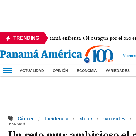
Panamá enfrenta a Nicaragua por el oro en el béisbol
TRENDING
Vierne
ACTUALIDAD
OPINIÓN
ECONOMÍA
VARIEDADES
Cáncer
Incidencia
Mujer
pacientes
/
/
/
/
PANAMÁ
Un reto muy ambicioso el 