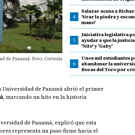
Salazar acusa a Richar
4
'tirar la piedra y escon
mano'
Iniciativa legislativa p
5
ayudar a que la justici
'Nito' y 'Gaby'
Unos mil estudiantes 
ad de Panamá. Foto: Cortesía
6
abandonar la universi
Bocas del Toro por cris
la Universidad de Panamá abrió el primer
, marcando un hito en la historia
má
iversidad de Panamá, explicó que esta
ores representa un paso firme hacia el