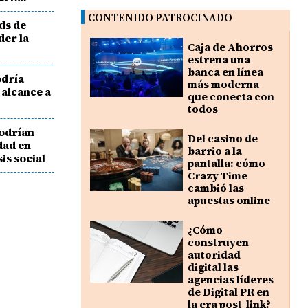
CONTENIDO PATROCINADO
ds de
der la
Caja de Ahorros
estrena una
banca en línea
odría
más moderna
a alcance a
que conecta con
todos
podrían
Del casino de
dad en
barrio a la
is social
pantalla: cómo
Crazy Time
cambió las
apuestas online
¿Cómo
construyen
autoridad
digital las
agencias líderes
de Digital PR en
la era post-link?