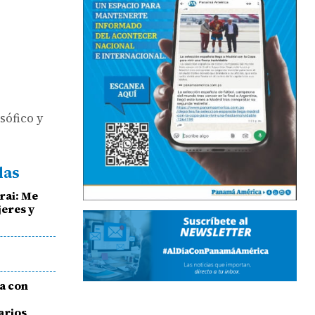
sófico y
das
erai: Me
jeres y
ca con
arios