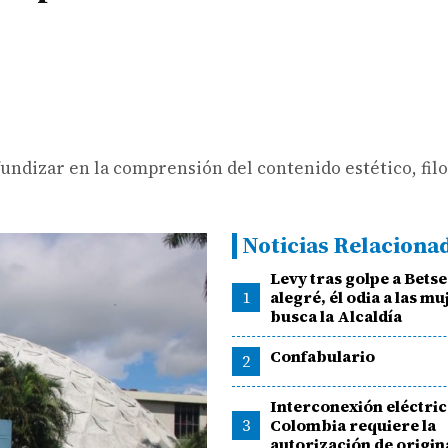
ndizar en la comprensión del contenido estético, filo
Noticias Relaciona
Levy tras golpe a Bets
1
alegré, él odia a las mu
busca la Alcaldía
Confabulario
2
Interconexión eléctri
3
Colombia requiere la
autorización de origin