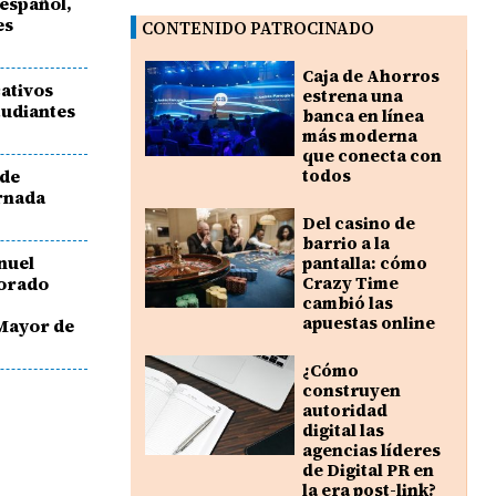
 español,
es
CONTENIDO PATROCINADO
Caja de Ahorros
ativos
estrena una
tudiantes
banca en línea
más moderna
que conecta con
 de
todos
ornada
Del casino de
barrio a la
nuel
pantalla: cómo
torado
Crazy Time
cambió las
apuestas online
Mayor de
¿Cómo
construyen
autoridad
digital las
agencias líderes
de Digital PR en
la era post-link?