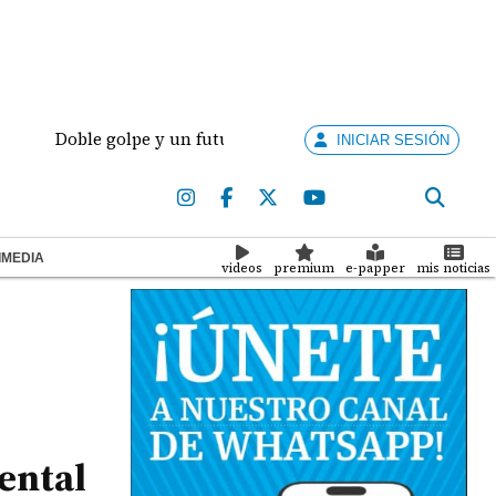
Doble golpe y un futuro por revisar
Meduca activa 
INICIAR SESIÓN
IMEDIA
videos
premium
e-papper
mis noticias
ental