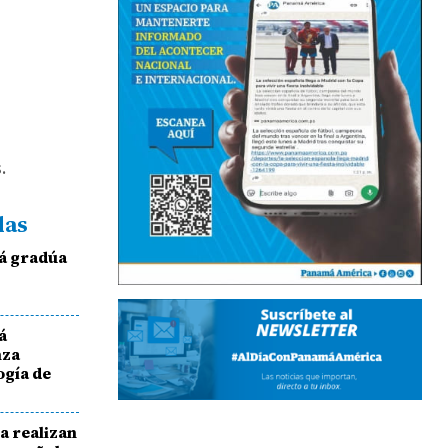
.
das
á gradúa
á
nza
ogía de
a realizan