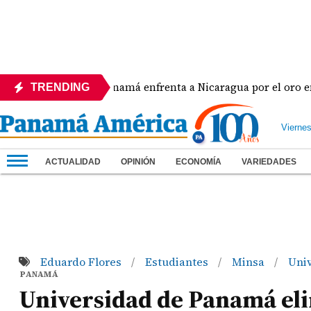
a
Panamá enfrenta a Nicaragua por el oro en el béi
TRENDING
Vierne
ACTUALIDAD
OPINIÓN
ECONOMÍA
VARIEDADES
Eduardo Flores
Estudiantes
Minsa
Uni
/
/
/
PANAMÁ
Universidad de Panamá eli