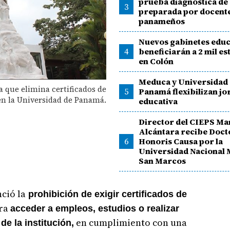
prueba diagnóstica de
3
preparada por docent
panameños
Nuevos gabinetes educ
4
beneficiarán a 2 mil es
en Colón
Meduca y Universidad
a que elimina certificados de
5
Panamá flexibilizan j
en la Universidad de Panamá.
educativa
Director del CIEPS Ma
Alcántara recibe Doc
6
Honoris Causa por la
Universidad Nacional 
San Marcos
ció la
prohibición de exigir certificados de
ara
acceder a empleos, estudios o realizar
en cumplimiento con una
de la institución,