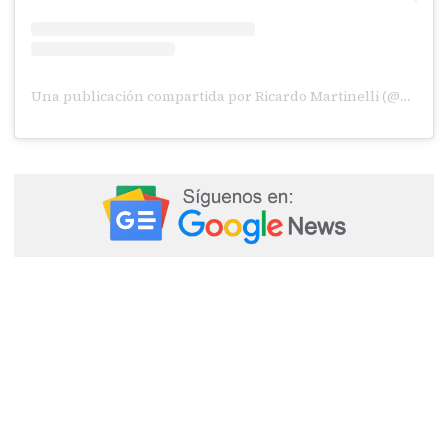
Una publicación compartida por Ricardo Martinelli (@ricardomartinelli99)