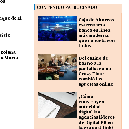
ros
CONTENIDO PATROCINADO
nque de El
Caja de Ahorros
estrena una
banca en línea
ciclo
más moderna
que conecta con
todos
ezolana
 a María
Del casino de
barrio a la
pantalla: cómo
Crazy Time
cambió las
apuestas online
¿Cómo
construyen
autoridad
digital las
agencias líderes
de Digital PR en
la era post-link?