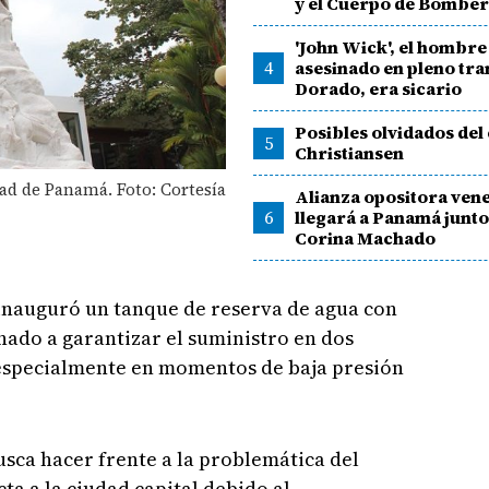
y el Cuerpo de Bombe
'John Wick', el hombre
4
asesinado en pleno tra
Dorado, era sicario
Posibles olvidados del 
5
Christiansen
ad de Panamá. Foto: Cortesía
Alianza opositora ven
6
llegará a Panamá junto
Corina Machado
inauguró un tanque de reserva de agua con
inado a garantizar el suministro en dos
 especialmente en momentos de baja presión
usca hacer frente a la problemática del
ta a la ciudad capital debido al