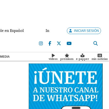
Español
Interconexión eléctrica y combate al crime
INICIAR SESIÓN
IMEDIA
videos
premium
e-papper
mis noticias