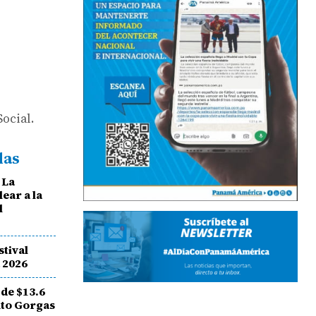
ocial.
das
 La
lear a la
l
stival
 2026
de $13.6
tuto Gorgas