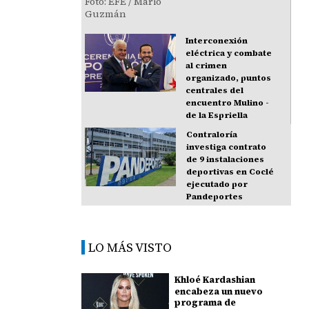
Interconexión
eléctrica y combate
al crimen
organizado, puntos
centrales del
encuentro Mulino -
de la Espriella
Contraloría
investiga contrato
de 9 instalaciones
deportivas en Coclé
ejecutado por
Pandeportes
LO MÁS VISTO
Khloé Kardashian
encabeza un nuevo
programa de