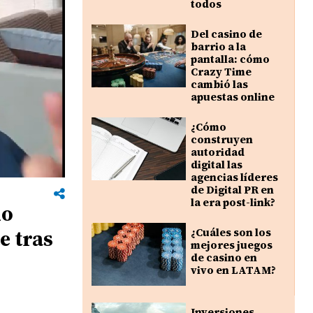
todos
Del casino de
barrio a la
pantalla: cómo
Crazy Time
cambió las
apuestas online
¿Cómo
construyen
autoridad
digital las
agencias líderes
de Digital PR en
la era post-link?
do
e tras
¿Cuáles son los
mejores juegos
de casino en
vivo en LATAM?
Inversiones