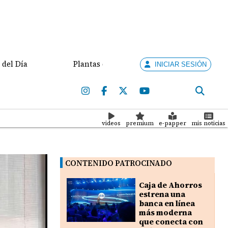
 Día
Plantas de tratamiento abandonadas contamin
INICIAR SESIÓN
videos
premium
e-papper
mis noticias
CONTENIDO PATROCINADO
Caja de Ahorros
estrena una
banca en línea
más moderna
que conecta con