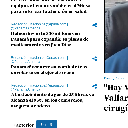
equipos e insumos médicos al Minsa
para reforzar la atención en salud
Redacción | nacion.pa@epasa.com |
@PanamaAmerica
Haleon invierte $30 millones en
Panamá para expandir su planta de
medicamentos en Juan Díaz
Redacción | nacion.pa@epasa.com |
@PanamaAmerica
Panameño muere en combate tras
enrolarse en el ejército ruso
Fanny Arias
"Hay M
Redacción | nacion.pa@epasa.com |
@PanamaAmerica
Abastecimiento de gas de 25 libras ya
Vallar
alcanza el 95% en los comercios,
cirug
asegura Acodeco
‹ anterior
9 of 9