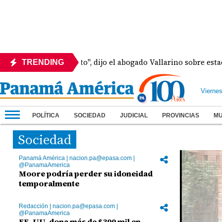
y Martinelli pa' rato", dijo el abogado Vallarino sobre estado 
TRENDING
Vierne
POLÍTICA
SOCIEDAD
JUDICIAL
PROVINCIAS
M
Sociedad
Panamá América | nacion.pa@epasa.com |
@PanamaAmerica
Moore podría perder su idoneidad
temporalmente
Redacción | nacion.pa@epasa.com |
@PanamaAmerica
EE. UU. dona más de $300 mil en