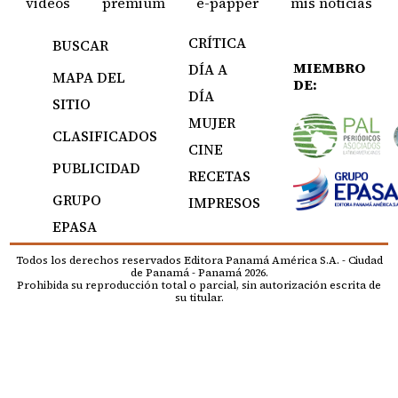
videos
premium
e-papper
mis noticias
CRÍTICA
BUSCAR
MIEMBRO
DÍA A
MAPA DEL
DE:
DÍA
SITIO
MUJER
CLASIFICADOS
CINE
PUBLICIDAD
RECETAS
GRUPO
IMPRESOS
EPASA
Todos los derechos reservados Editora Panamá América S.A. - Ciudad
de Panamá - Panamá 2026.
Prohibida su reproducción total o parcial, sin autorización escrita de
su titular.