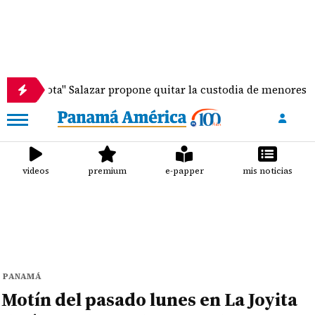
lota" Salazar propone quitar la custodia de menores vinculad
videos
premium
e-papper
mis noticias
PANAMÁ
Motín del pasado lunes en La Joyita