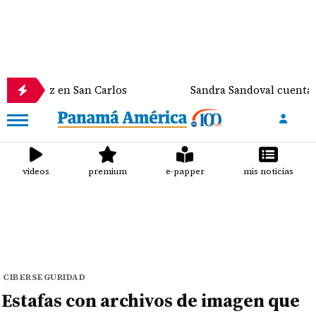
Paz en San Carlos
Sandra Sandoval cuenta el susto
videos
premium
e-papper
mis noticias
CIBERSEGURIDAD
Estafas con archivos de imagen que