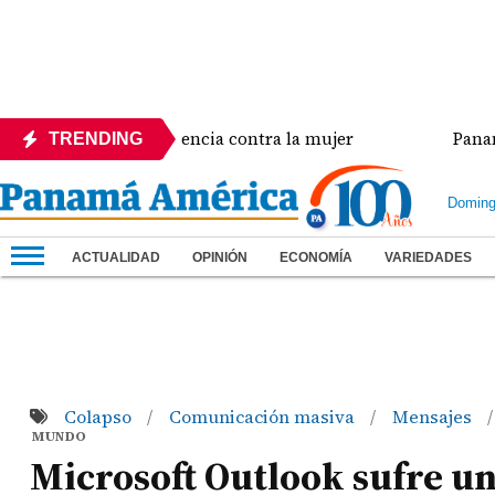
cia crisis de violencia contra la mujer
Panamá amp
TRENDING
Doming
ACTUALIDAD
OPINIÓN
ECONOMÍA
VARIEDADES
Colapso
Comunicación masiva
Mensajes
/
/
/
MUNDO
Microsoft Outlook sufre u