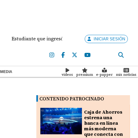
Estudiante que ingresó con un arma de fuego al 'Dolores Mos
INICIAR SESIÓN
IMEDIA
videos
premium
e-papper
mis noticias
CONTENIDO PATROCINADO
Caja de Ahorros
estrena una
banca en línea
más moderna
que conecta con