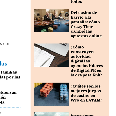
todos
Del casino de
barrio a la
pantalla: cómo
Crazy Time
cambió las
apuestas online
s con
¿Cómo
construyen
autoridad
digital las
das
agencias líderes
de Digital PR en
 familias
la era post-link?
as por las
¿Cuáles son los
mejores juegos
efuerzan
de casino en
ión
vivo en LATAM?
ola
e
Inversiones