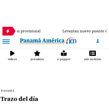
tención provisional
Levantan nuevo puente de $90
videos
premium
e-papper
mis noticias
PANAMÁ
Trazo del día