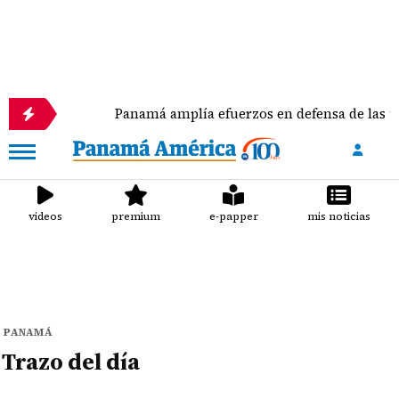
jer
Panamá amplía efuerzos en defensa de las tort
videos
premium
e-papper
mis noticias
PANAMÁ
Trazo del día