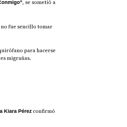
, se sometió a
Conmigo”
 no fue sencillo tomar
.
 quirófano para hacerse
tes migrañas.
confirmó
ra Kiara Pérez