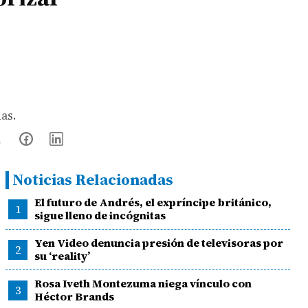
as.
Noticias Relacionadas
El futuro de Andrés, el expríncipe británico,
1
sigue lleno de incógnitas
Yen Video denuncia presión de televisoras por
2
su ‘reality’
Rosa Iveth Montezuma niega vínculo con
3
Héctor Brands