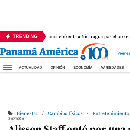
Panamá enfrenta a Nicaragua por el oro en el béisb
TRENDING
Vierne
ACTUALIDAD
OPINIÓN
ECONOMÍA
VARIEDADES
Bienestar
Cambios físicos
Entretenimient
/
/
PANAMÁ
Alisson Staff optó por un