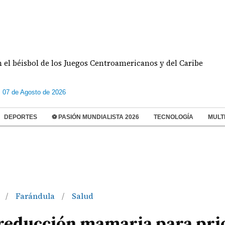
ol de los Juegos Centroamericanos y del Caribe
Do
s 07 de Agosto de 2026
DEPORTES
⚽ PASIÓN MUNDIALISTA 2026
TECNOLOGÍA
MULT
o
Farándula
Salud
/
/
a reducción mamaria para pri