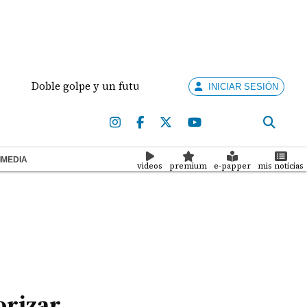
ble golpe y un futuro por revisar
Meduca activa pr
INICIAR SESIÓN
IMEDIA
videos
premium
e-papper
mis noticias
orizar