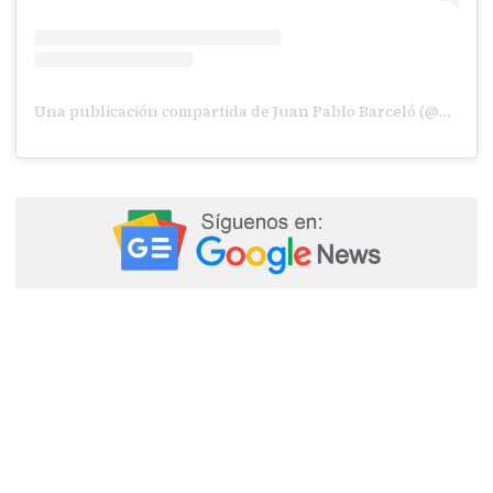
Una publicación compartida de Juan Pablo Barceló (@barceloficial)