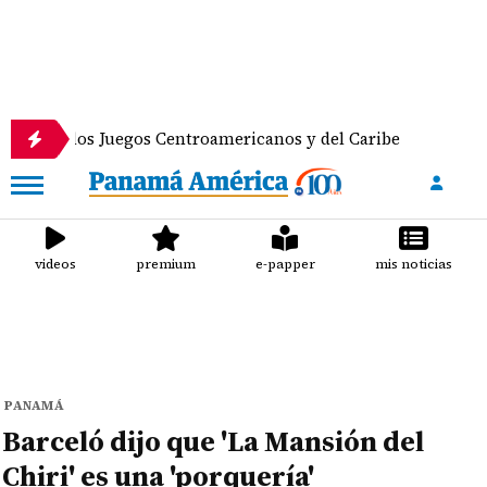
los Juegos Centroamericanos y del Caribe
Doble go
videos
premium
e-papper
mis noticias
PANAMÁ
Barceló dijo que 'La Mansión del
Chiri' es una 'porquería'