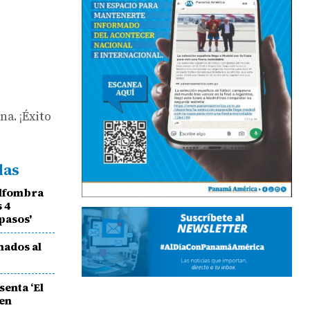
a. ¡Éxito
das
alfombra
s 4
pasos'
nados al
enta ‘El
 en