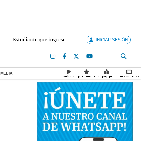
studiante que ingresó con un arma de fuego al 'Dolores Mosco
INICIAR SESIÓN
IMEDIA
videos
premium
e-papper
mis noticias