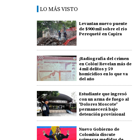
LO MÁS VISTO
Levantan nuevo puente
de $900 mil sobre el río
Perequeté en Capira
¡Radiografía del crimen
en Colón! Revelan más de
4 mil delitos y 59
homicidios en lo que va
del año
Estudiante que ingresó
con un arma de fuego al
'Dolores Moscote'
permanecerá bajo
detención provisional
Nuevo Gobierno de
Colombia discute
primeras medidas de