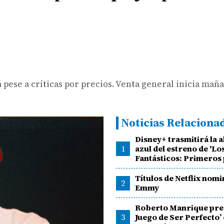
pese a críticas por precios. Venta general inicia mañan
Noticias Relaciona
Disney+ trasmitirá la 
1
azul del estreno de 'Lo
Fantásticos: Primeros 
Títulos de Netflix nomi
2
Emmy
Roberto Manrique pres
3
Juego de Ser Perfecto’