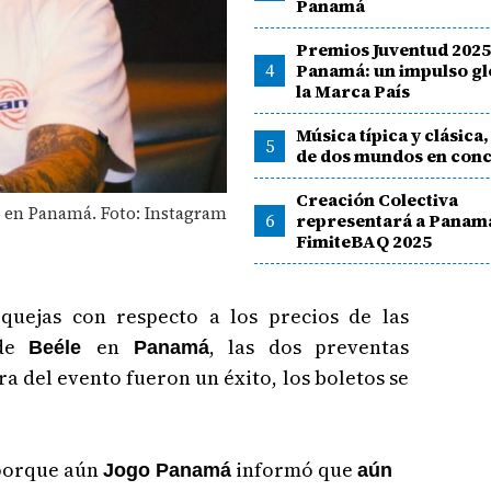
Panamá
Premios Juventud 2025
4
Panamá: un impulso gl
la Marca País
Música típica y clásica,
5
de dos mundos en conc
Creación Colectiva
e en Panamá. Foto: Instagram
6
representará a Panam
FimiteBAQ 2025
quejas con respecto a los precios de las
 de
en
, las dos preventas
Beéle
Panamá
a del evento fueron un éxito, los boletos se
 porque aún
informó que
Jogo Panamá
aún