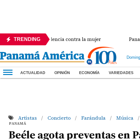
a crisis de violencia contra la mujer
Panamá ampl
TRENDING
Doming
ACTUALIDAD
OPINIÓN
ECONOMÍA
VARIEDADES
Artistas
Concierto
Farándula
Música
/
/
/
/
PANAMÁ
Beéle agota preventas en P