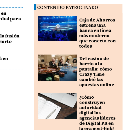
CONTENIDO PATROCINADO
 en
obal para
Caja de Ahorros
estrena una
banca en línea
 la fusión
más moderna
que conecta con
ierto
todos
á en
Del casino de
barrio a la
pantalla: cómo
Crazy Time
cambió las
apuestas online
¿Cómo
construyen
autoridad
digital las
agencias líderes
de Digital PR en
la era post-link?