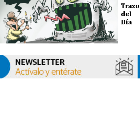
Trazo
del
Día