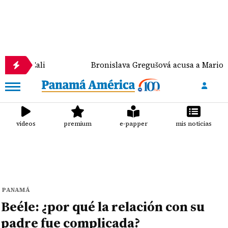
li
Bronislava Gregušová acusa a Mario Cimarro de
videos
premium
e-papper
mis noticias
PANAMÁ
Beéle: ¿por qué la relación con su
padre fue complicada?