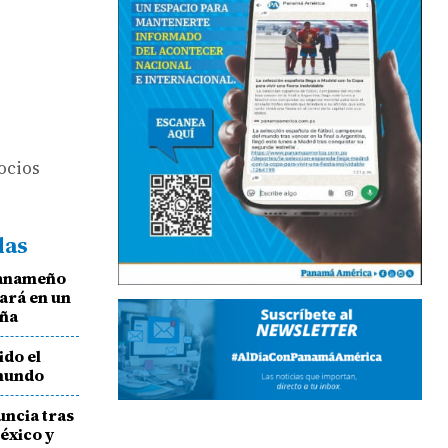
ocios
das
 panameño
ará en un
aña
ido el
mundo
uncia tras
éxico y