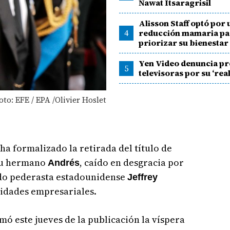
Nawat Itsaragrisil
Alisson Staff optó por
4
reducción mamaria pa
priorizar su bienestar
Yen Video denuncia pr
5
televisoras por su ‘real
Foto: EFE / EPA /Olivier Hoslet
ha formalizado la retirada del título de
 su hermano
, caído en desgracia por
Andrés
cido pederasta estadounidense
Jeffrey
vidades empresariales.
mó este jueves de la publicación la víspera