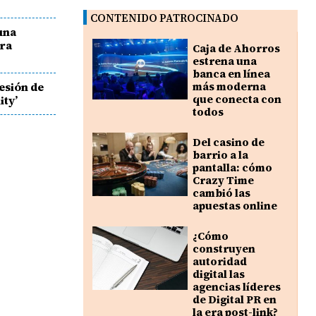
CONTENIDO PATROCINADO
 una
ra
Caja de Ahorros
estrena una
banca en línea
esión de
más moderna
que conecta con
ity’
todos
Del casino de
barrio a la
pantalla: cómo
Crazy Time
cambió las
apuestas online
¿Cómo
construyen
autoridad
digital las
agencias líderes
de Digital PR en
la era post-link?