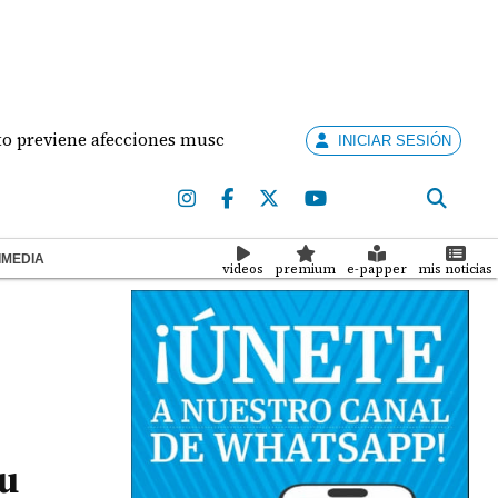
iene afecciones musculares en la mujer?
¡Situació
INICIAR SESIÓN
IMEDIA
videos
premium
e-papper
mis noticias
su