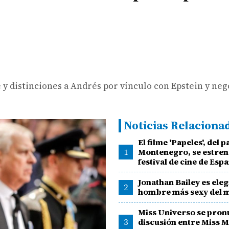
pe y distinciones a Andrés por vínculo con Epstein y neg
Noticias Relaciona
El filme 'Papeles', del
1
Montenegro, se estren
festival de cine de Esp
Jonathan Bailey es eleg
2
hombre más sexy del 
Miss Universo se pron
3
discusión entre Miss M