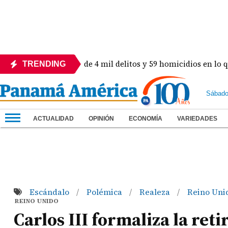
n! Revelan más de 4 mil delitos y 59 homicidios en lo que va d
TRENDING
Sábado
ACTUALIDAD
OPINIÓN
ECONOMÍA
VARIEDADES
Escándalo
Polémica
Realeza
Reino Uni
/
/
/
REINO UNIDO
Carlos III formaliza la reti