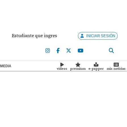
udiante que ingresó con un arma de fuego al 'Dolores Moscot
INICIAR SESIÓN
IMEDIA
videos
premium
e-papper
mis noticias