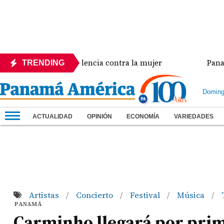
 crisis de violencia contra la mujer
Panamá amplía
TRENDING
Doming
ACTUALIDAD
OPINIÓN
ECONOMÍA
VARIEDADES
Artistas
Concierto
Festival
Música
/
/
/
/
PANAMÁ
Carminho llegará por pri