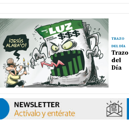
TRAZO
DEL DÍA
Trazo
del
Día