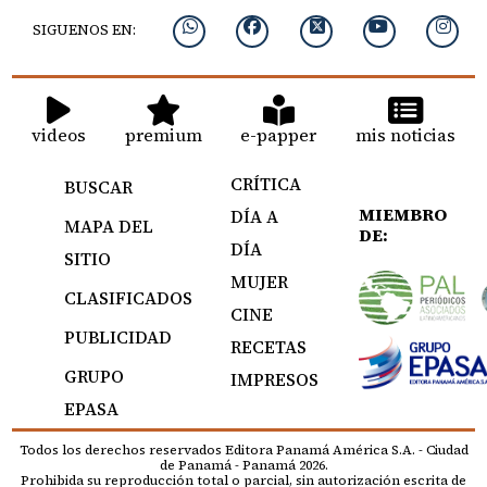
SIGUENOS EN:
videos
premium
e-papper
mis noticias
CRÍTICA
BUSCAR
MIEMBRO
DÍA A
MAPA DEL
DE:
DÍA
SITIO
MUJER
CLASIFICADOS
CINE
PUBLICIDAD
RECETAS
GRUPO
IMPRESOS
EPASA
Todos los derechos reservados Editora Panamá América S.A. - Ciudad
de Panamá - Panamá 2026.
Prohibida su reproducción total o parcial, sin autorización escrita de