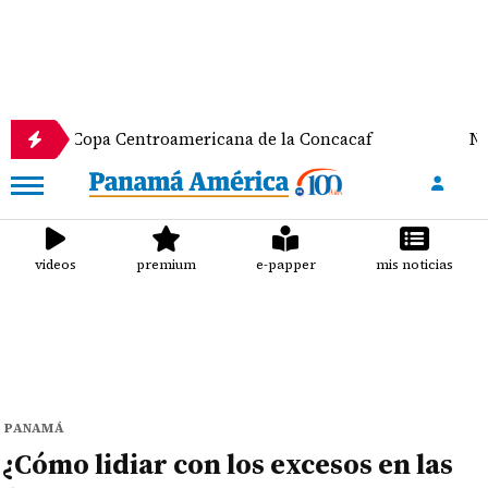
a Copa Centroamericana de la Concacaf
Nathalee A
videos
premium
e-papper
mis noticias
PANAMÁ
¿Cómo lidiar con los excesos en las