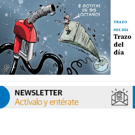
TRAZO
DEL DÍA
Trazo
del
día