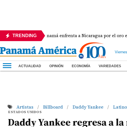
a
Panamá enfrenta a Nicaragua por el oro en el bé
TRENDING
Vierne
ACTUALIDAD
OPINIÓN
ECONOMÍA
VARIEDADES
Artistas
Billboard
Daddy Yankee
Latin
/
/
/
ESTADOS UNIDOS
Daddy Yankee regresa a la