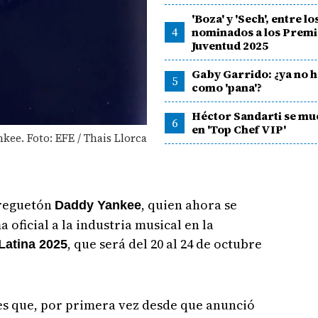
'Boza' y 'Sech', entre lo
4
nominados a los Prem
Juventud 2025
Gaby Garrido: ¿ya no 
5
como 'pana'?
Héctor Sandarti se mu
6
en 'Top Chef VIP'
kee. Foto: EFE / Thais Llorca
 reguetón
, quien ahora se
Daddy Yankee
 oficial a la industria musical en la
, que será del 20 al 24 de octubre
Latina 2025
es que, por primera vez desde que anunció