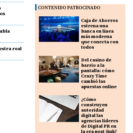
s
CONTENIDO PATROCINADO
ios
Caja de Ahorros
estrena una
habla
banca en línea
más moderna
que conecta con
todos
estra real
Del casino de
barrio a la
pantalla: cómo
Crazy Time
cambió las
apuestas online
¿Cómo
construyen
autoridad
digital las
agencias líderes
de Digital PR en
la era post-link?