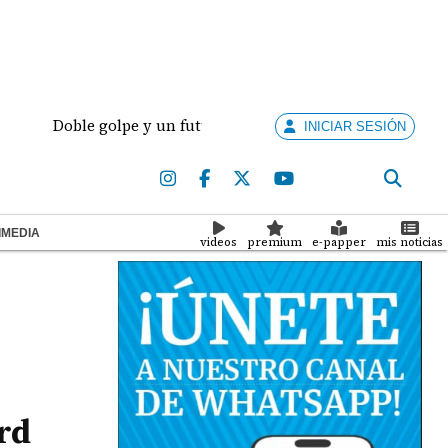
Doble golpe y un futuro por revisar
Meduca activa
INICIAR SESIÓN
IMEDIA
videos
premium
e-papper
mis noticias
rd