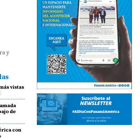
ra y
das
 más vistas
x
clamada
bajo de
érica con
s