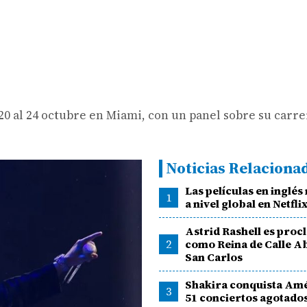
20 al 24 octubre en Miami, con un panel sobre su carre
Noticias Relaciona
Las películas en inglés
1
a nivel global en Netfli
Astrid Rashell es pro
2
como Reina de Calle A
San Carlos
Shakira conquista Am
3
51 conciertos agotado