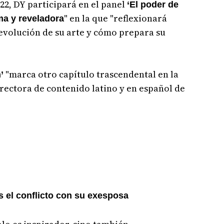
022, DY participará en el panel
‘El poder de
" en la que "reflexionará
ma y reveladora
 evolución de su arte y cómo prepara su
"marca otro capítulo trascendental en la
n’
irectora de contenido latino y en español de
s el conflicto con su exesposa