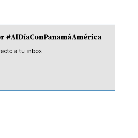
tter #AlDíaConPanamáAmérica
recto a tu inbox