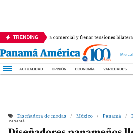
estrabar disputa comercial y frenar tensiones bilaterales co
TRENDING
Mierco
ACTUALIDAD
OPINIÓN
ECONOMÍA
VARIEDADES
Diseñadora de modas
México
Panamá
/
/
/
PANAMÁ
Diseñadores panameños lle