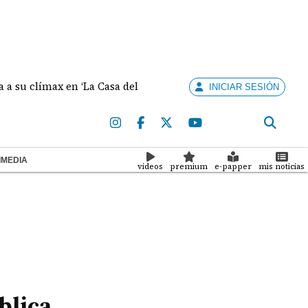
ímax en ‘La Casa del Dragón’
Minsa confirma cuatro
INICIAR SESIÓN
IMEDIA
videos
premium
e-papper
mis noticias
blica