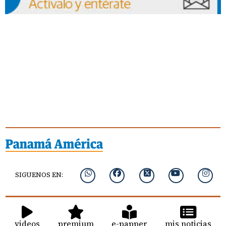
SIGUENOS EN:
videos
premium
e-papper
mis noticias