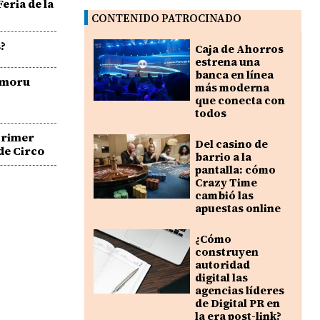
Feria de la
CONTENIDO PATROCINADO
s?
Caja de Ahorros
estrena una
banca en línea
Mamoru
más moderna
que conecta con
todos
primer
Del casino de
 de Circo
barrio a la
pantalla: cómo
Crazy Time
cambió las
apuestas online
¿Cómo
construyen
autoridad
digital las
agencias líderes
de Digital PR en
la era post-link?