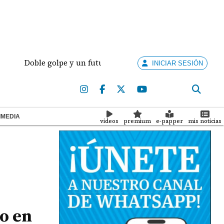
Doble golpe y un futuro por revisar
Meduca activa 
INICIAR SESIÓN
IMEDIA
videos
premium
e-papper
mis noticias
io en