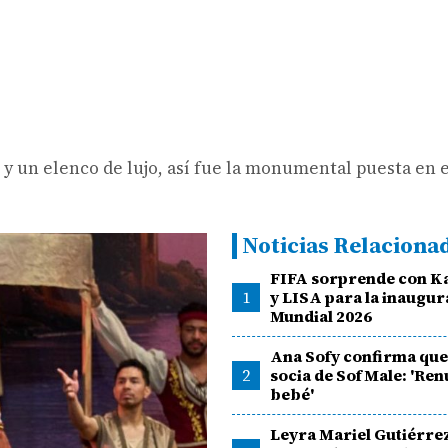
y un elenco de lujo, así fue la monumental puesta en 
Noticias Relaciona
FIFA sorprende con K
1
y LISA para la inaugur
Mundial 2026
Ana Sofy confirma que 
2
socia de SofMale: 'Ren
bebé'
Leyra Mariel Gutiérre