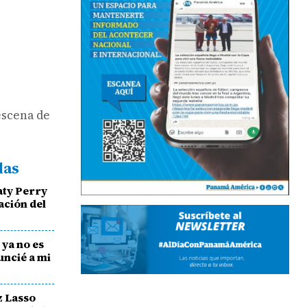
escena de
das
aty Perry
ación del
ya no es
uncié a mi
z Lasso