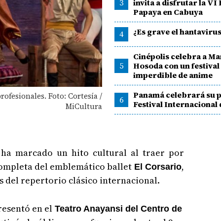
3
invita a disfrutar la VI 
Papaya en Cabuya
¿Es grave el hantaviru
4
Cinépolis celebra a 
5
Hosoda con un festival
imperdible de anime
Panamá celebrará su 
rofesionales. Foto: Cortesía /
6
Festival Internacional
MiCultura
ha marcado un hito cultural al traer por
completa del emblemático ballet
,
El Corsario
s del repertorio clásico internacional.
resentó en el
Teatro Anayansi del Centro de