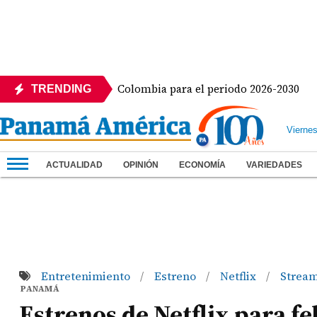
esidencia de Colombia para el periodo 2026-2030
Be
TRENDING
Vierne
ACTUALIDAD
OPINIÓN
ECONOMÍA
VARIEDADES
Entretenimiento
Estreno
Netflix
Strea
/
/
/
PANAMÁ
Estrenos de Netflix para f