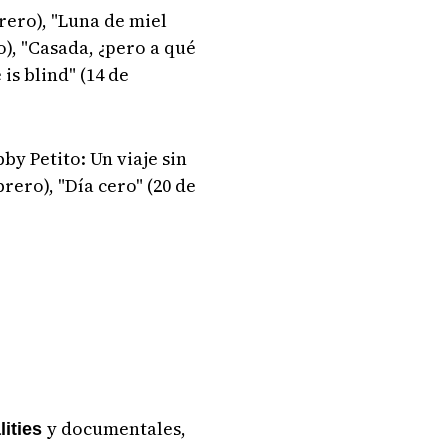
rero), "Luna de miel
o), "Casada, ¿pero a qué
 is blind" (14 de
by Petito: Un viaje sin
brero), "Día cero" (20 de
y documentales,
lities