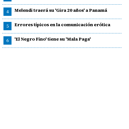
Melendi traerá su 'Gira 20 años' a Panamá
4
Errores típicos en la comunicación erótica
5
'El Negro Fino' tiene su 'Mala Paga'
6