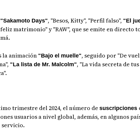
,
, "Besos, Kitty", "Perfil falso",
"Sakamoto Days"
"El ju
feliz matrimonio" y "RAW", que se emite en directo to
amá.
es la animación
, seguido por "De vuel
"Bajo el muelle"
ena",
, "La vida secreta de tus
"La lista de Mr. Malcolm"
a".
ltimo trimestre del 2024, el número de
suscripciones
lones usuarios a nivel global, además, en algunos pa
 servicio.