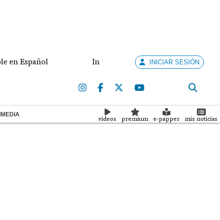
ol
Interconexión eléctrica y combate al crimen or
INICIAR SESIÓN
IMEDIA
videos
premium
e-papper
mis noticias