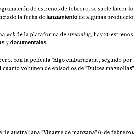
ogramación de estrenos de febrero, se suele hacer lo
nciado la fecha de
de algunas produccio
lanzamiento
ina
web
de la plataforma de
streaming
, hay 20 estreno
y
.
las
documentales
rero, con la película "Algo embarazada", seguido por 
l cuarto volumen de episodios de "Dulces magnolias" 
serie australiana "Vinagre de manzana" (6 de febrero)