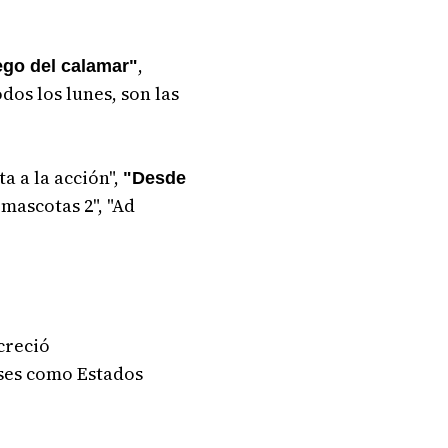
,
ego del calamar"
dos los lunes, son las
ta a la acción",
"Desde
 mascotas 2", "Ad
creció
íses como Estados