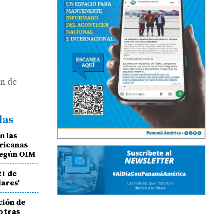
in de
das
n las
ricanas
 según OIM
21 de
lares'
ción de
 tras