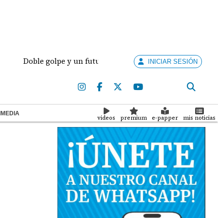
Doble golpe y un futuro por revisar
Meduca activa 
INICIAR SESIÓN
IMEDIA
videos
premium
e-papper
mis noticias