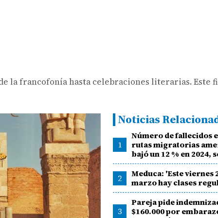
 la francofonía hasta celebraciones literarias. Este f
Noticias Relaciona
Número de fallecidos e
1
rutas migratorias ame
bajó un 12 % en 2024,
Meduca: 'Este viernes 
2
marzo hay clases regu
Pareja pide indemniza
3
$160.000 por embarazo