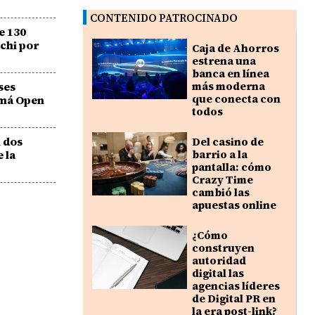
CONTENIDO PATROCINADO
e 130
chi por
Caja de Ahorros
estrena una
banca en línea
ses
más moderna
que conecta con
amá Open
todos
n dos
Del casino de
 la
barrio a la
pantalla: cómo
Crazy Time
cambió las
apuestas online
¿Cómo
construyen
autoridad
digital las
agencias líderes
de Digital PR en
la era post-link?