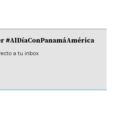
tter #AlDíaConPanamáAmérica
recto a tu inbox