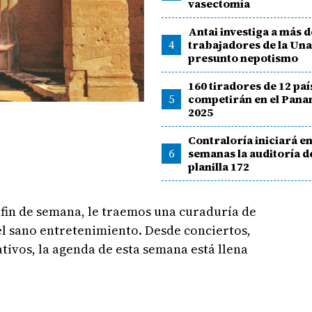
vasectomía
Antai investiga a más d
4
trabajadores de la Una
presunto nepotismo
160 tiradores de 12 paí
5
competirán en el Pan
2025
Contraloría iniciará e
6
semanas la auditoría de
planilla 172
e fin de semana, le traemos una curaduría de
el sano entretenimiento. Desde conciertos,
tivos, la agenda de esta semana está llena