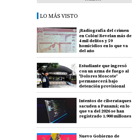
LO MÁS VISTO
¡Radiografía del crimen
en Colón! Revelan más de
4 mil delitos y 59
homicidios en lo que va
del año
Estudiante que ingresó
con un arma de fuego al
'Dolores Moscote'
permanecerá bajo
detención provisional
Intentos de ciberataques
sacuden a Panamá; en lo
que va del 2026 se han
registrado 1.900 millones
Nuevo Gobierno de