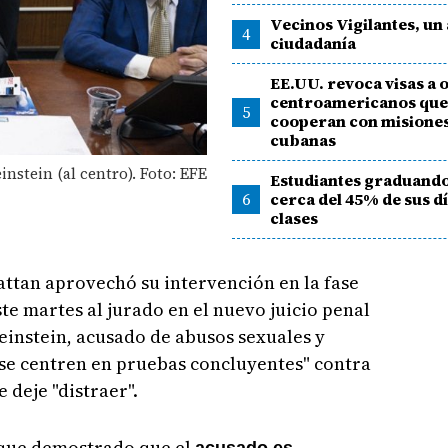
Vecinos Vigilantes, un 
4
ciudadanía
EE.UU. revoca visas a o
centroamericanos qu
5
cooperan con misione
cubanas
stein (al centro). Foto: EFE
Estudiantes graduand
6
cerca del 45% de sus d
clases
hattan aprovechó su intervención en la fase
ste martes al jurado en el nuevo juicio penal
instein, acusado de abusos sexuales y
"se centren en pruebas concluyentes" contra
 deje "distraer".
s que demostrado que el