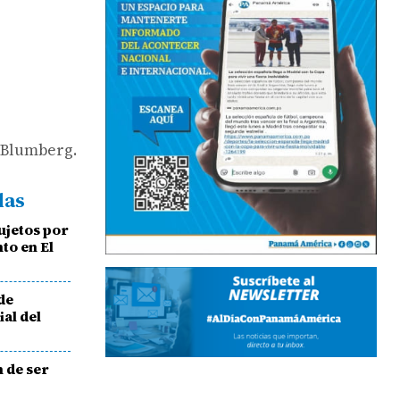
e Blumberg.
das
ujetos por
to en El
de
al del
n de ser