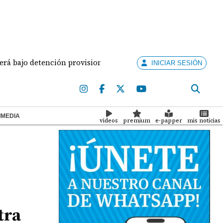
 detención provisional
Levantan nuevo puente de $
INICIAR SESIÓN
IMEDIA
videos
premium
e-papper
mis noticias
tra