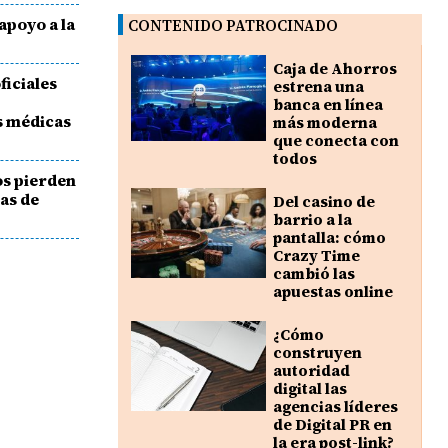
apoyo a la
CONTENIDO PATROCINADO
Caja de Ahorros
ficiales
estrena una
e
banca en línea
s médicas
más moderna
que conecta con
todos
os pierden
ías de
Del casino de
barrio a la
pantalla: cómo
Crazy Time
cambió las
apuestas online
¿Cómo
construyen
autoridad
digital las
agencias líderes
de Digital PR en
la era post-link?