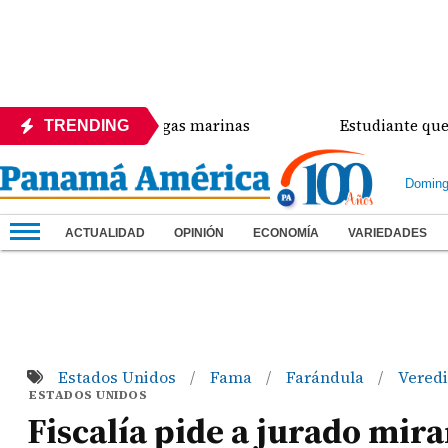
sa de las tortugas marinas
Estudiante que ingres
TRENDING
Doming
ACTUALIDAD
OPINIÓN
ECONOMÍA
VARIEDADES
Estados Unidos
Fama
Farándula
Veredi
/
/
/
ESTADOS UNIDOS
Fiscalía pide a jurado mir