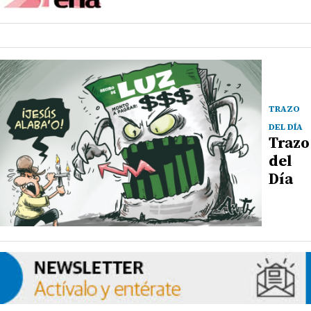
TRAZO
DEL DÍA
Trazo
del
Día