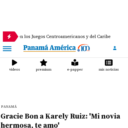
 en los Juegos Centroamericanos y del Caribe
Anun
videos
premium
e-papper
mis noticias
PANAMÁ
Gracie Bon a Karely Ruiz: 'Mi novia
hermosa, te amo'