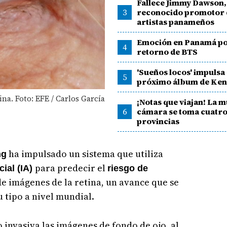
Fallece Jimmy Dawson,
3
reconocido promotor 
artistas panameños
Emoción en Panamá po
4
retorno de BTS
'Sueños locos' impulsa 
5
próximo álbum de Ken
ina. Foto: EFE / Carlos García
¡Notas que viajan! La m
6
cámara se toma cuatr
provincias
ha impulsado un sistema que utiliza
ng
para predecir el
icial (IA)
riesgo de
 de imágenes de la retina, un avance que se
 tipo a nivel mundial.
 invasiva las imágenes de fondo de ojo, al