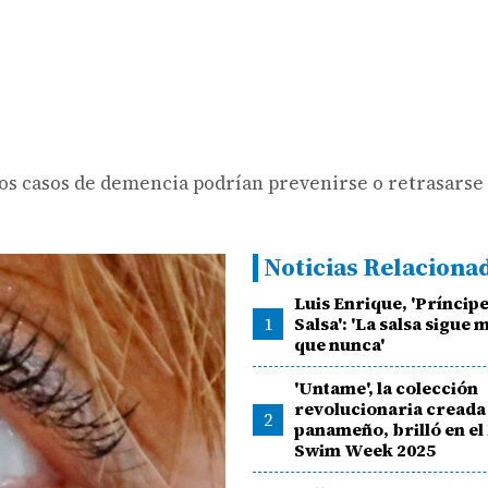
 los casos de demencia podrían prevenirse o retrasars
Noticias Relaciona
Luis Enrique, 'Príncipe
1
Salsa': 'La salsa sigue 
que nunca'
'Untame', la colección
revolucionaria creada
2
panameño, brilló en el
Swim Week 2025