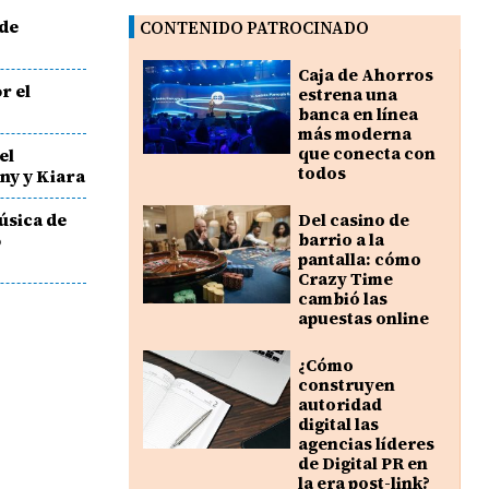
de
CONTENIDO PATROCINADO
Caja de Ahorros
r el
estrena una
banca en línea
más moderna
que conecta con
el
todos
ny y Kiara
úsica de
Del casino de
o
barrio a la
pantalla: cómo
Crazy Time
cambió las
apuestas online
¿Cómo
construyen
autoridad
digital las
agencias líderes
de Digital PR en
la era post-link?