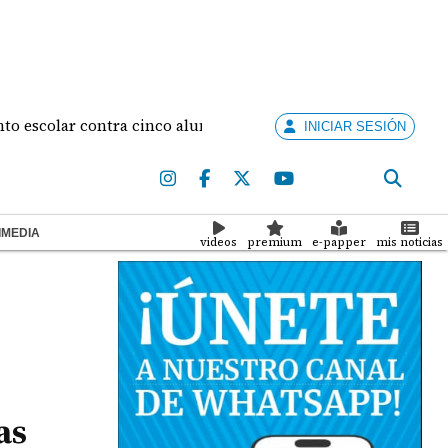
lar contra cinco alumnas
Diego De Obaldía y Maf
INICIAR SESIÓN
IMEDIA
videos
premium
e-papper
mis noticias
as