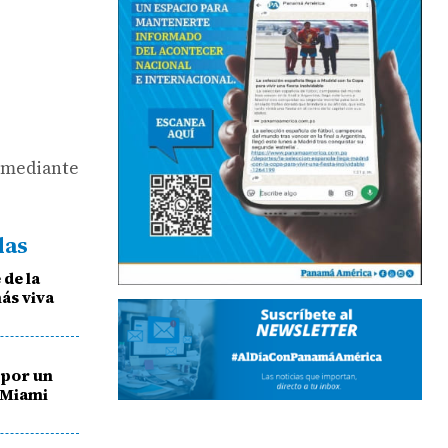
e mediante
das
 de la
más viva
 por un
 Miami