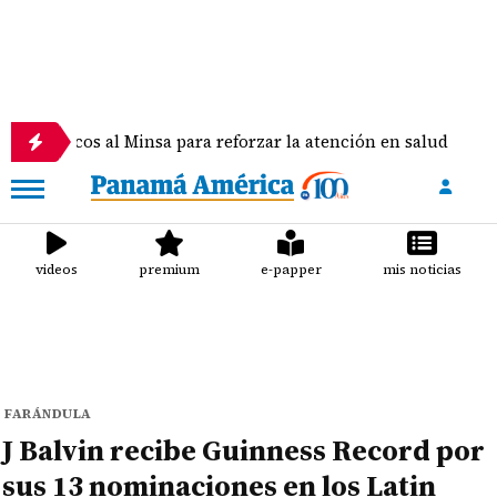
s al Minsa para reforzar la atención en salud
Hal
videos
premium
e-papper
mis noticias
FARÁNDULA
J Balvin recibe Guinness Record por
sus 13 nominaciones en los Latin