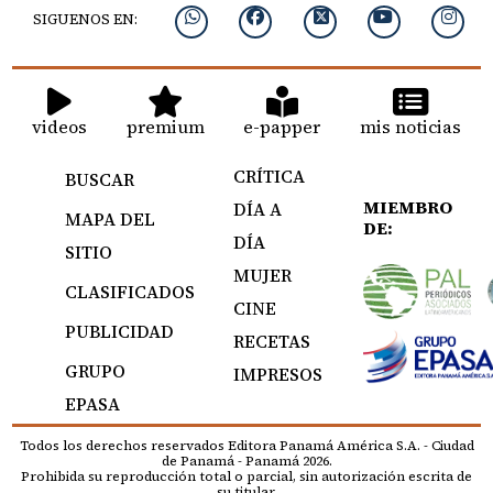
SIGUENOS EN:
videos
premium
e-papper
mis noticias
CRÍTICA
BUSCAR
MIEMBRO
DÍA A
MAPA DEL
DE:
DÍA
SITIO
MUJER
CLASIFICADOS
CINE
PUBLICIDAD
RECETAS
GRUPO
IMPRESOS
EPASA
Todos los derechos reservados Editora Panamá América S.A. - Ciudad
de Panamá - Panamá 2026.
Prohibida su reproducción total o parcial, sin autorización escrita de
su titular.