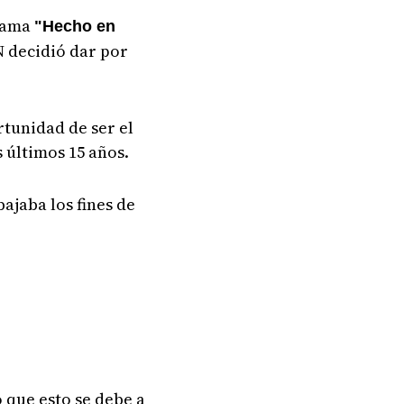
grama
"Hecho en
N decidió dar por
rtunidad de ser el
s últimos 15 años.
ajaba los fines de
ó que esto se debe a