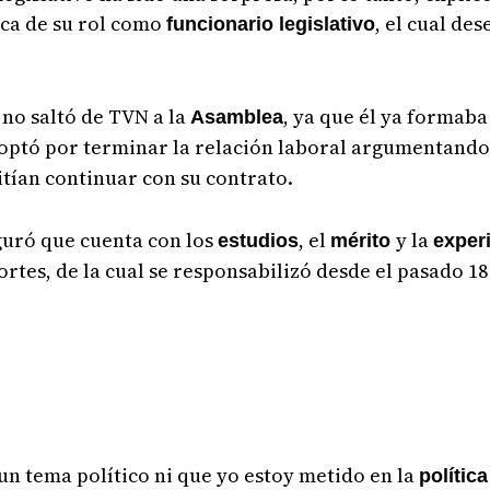
ica de su rol como
, el cual de
funcionario legislativo
 no saltó de TVN a la
, ya que él ya formaba
Asamblea
optó por terminar la relación laboral argumentando
itían continuar con su contrato.
guró que cuenta con los
, el
y la
estudios
mérito
exper
rtes, de la cual se responsabilizó desde el pasado 18
s un tema político ni que yo estoy metido en la
polític