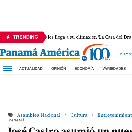
e negros y verdes llega a su clímax en ‘La Casa del Dragón’
TRENDING
Mierco
ACTUALIDAD
OPINIÓN
ECONOMÍA
VARIEDADES
Asamblea Nacional
Cultura
Entretenimien
/
/
PANAMÁ
José Castro asumió un nue