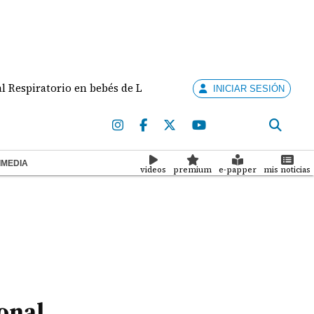
ratorio en bebés de La Chorrera y Arraiján
Migrac
INICIAR SESIÓN
IMEDIA
videos
premium
e-papper
mis noticias
onal