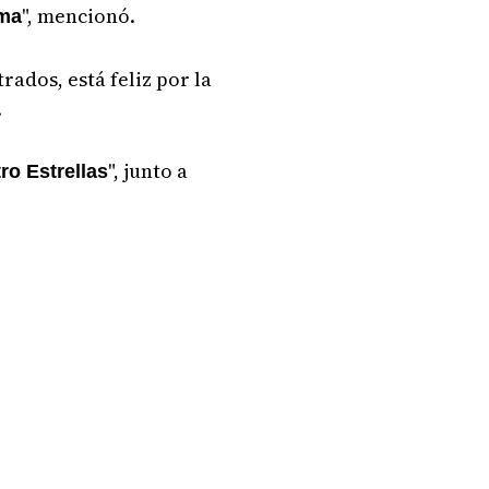
", mencionó.
rma
ados, está feliz por la
.
", junto a
ro Estrellas