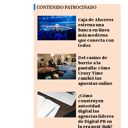
CONTENIDO PATROCINADO
Caja de Ahorros
estrena una
banca en línea
más moderna
que conecta con
todos
Del casino de
barrio a la
pantalla: cómo
Crazy Time
cambió las
apuestas online
¿Cómo
construyen
autoridad
digital las
agencias líderes
de Digital PR en
la era post-link?