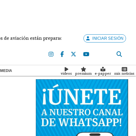
iación están preparados para ejercer la docencia
A
INICIAR SESIÓN
IMEDIA
videos
premium
e-papper
mis noticias